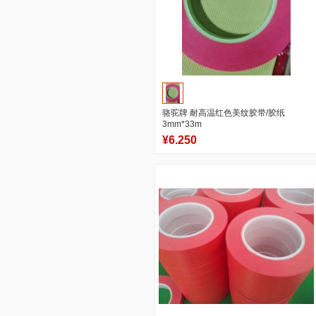
骆驼牌 耐高温红色美纹胶带/胶纸
3mm*33m
¥6.250
10
0
商品销量
用户评论
官方店铺
加入购物车