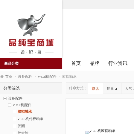
首页
品牌
行业资讯
商品分类
首页
>
设备配件
>
v-cut机配件
>
胶辊轴承
分类筛选
排序方式：
默认
销量
人气
设备配件
v-cut机配件
胶辊轴承
v-cut机付板轴承
胶圈
胶齿轮