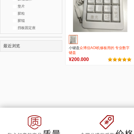
垫片
胶粒
胶辊
挡板固定座
最近浏览
小键盘
众博信AOI机修板用的 专业数字
键盘
¥200.000
1
0
商品销量
用户评论
官方店铺
加入购物车