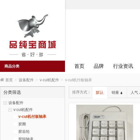
首页
品牌
行业资讯
商品分类
首页
>
设备配件
>
v-cut机配件
>
v-cut机付板轴承
分类筛选
排序方式：
默认
销量
人气
设备配件
v-cut机配件
v-cut机付板轴承
胶圈
胶齿轮
胶辊轴承