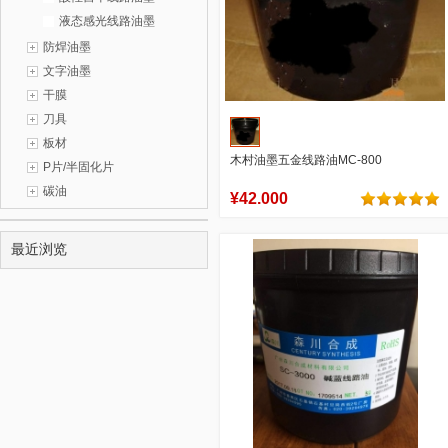
液态感光线路油墨
防焊油墨
文字油墨
干膜
刀具
板材
木村油墨五金线路油MC-800
P片/半固化片
碳油
¥42.000
5
0
最近浏览
商品销量
用户评论
官方店铺
加入购物车