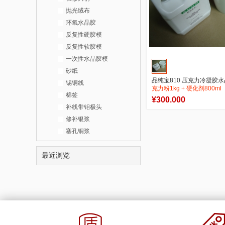
抛光绒布
环氧水晶胶
反复性硬胶模
反复性软胶模
一次性水晶胶模
砂纸
品纯宝810 压克力冷凝胶水晶
锡铜线
克力粉1kg + 硬化剂800ml
棉签
¥300.000
补线带钼极头
0
0
修补银浆
商品销量
用户评论
塞孔铜浆
官方店铺
最近浏览
加入购物