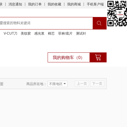
录
消息通知
我的订单
我的收藏
我的商城
手机客户端
刀
V-CUT刀
美纹胶
感光浆
棉芯
菲林/底片
测试针
我的购物车（0）
上一页
下一页
商品所在地：
不限地区
盟