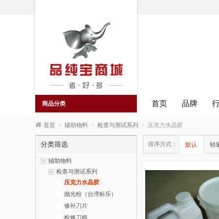
首页
品牌
商品分类
首页
>
辅助物料
>
检查与测试系列
>
压克力水晶胶
分类筛选
排序方式：
默认
销
辅助物料
检查与测试系列
压克力水晶胶
抛光粉（台湾标乐）
修补刀片
检修刀柄