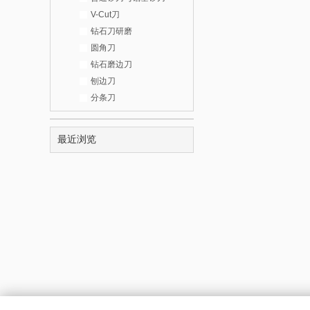
V-Cut刀
钻石刀研磨
圆角刀
钻石磨边刀
刨边刀
分条刀
最近浏览