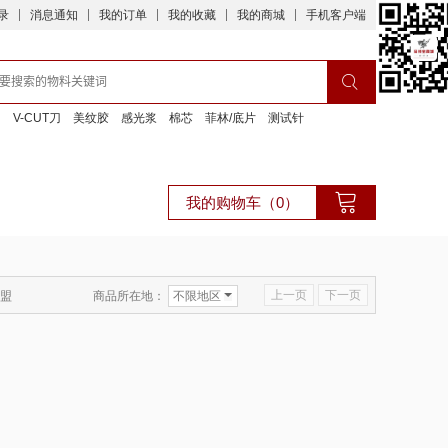
录
消息通知
我的订单
我的收藏
我的商城
手机客户端
刀
V-CUT刀
美纹胶
感光浆
棉芯
菲林/底片
测试针
我的购物车（0）
上一页
下一页
商品所在地：
不限地区
盟